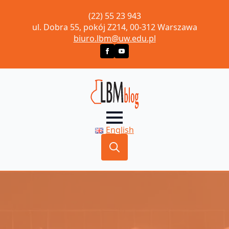
(22) 55 23 943
ul. Dobra 55, pokój Z214, 00-312 Warszawa
biuro.lbm@uw.edu.pl
English
Search
for: