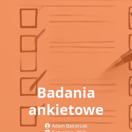
Badania
ankietowe
Adam Balcerzak