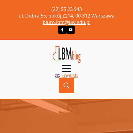
(22) 55 23 943
ul. Dobra 55, pokój Z214, 00-312 Warszawa
biuro.lbm@uw.edu.pl
English
Search
for: