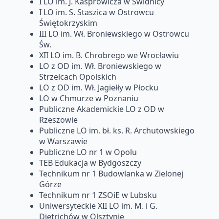
I LO im. J. Kasprowicza w Świdnicy
I LO im. S. Staszica w Ostrowcu
Świętokrzyskim
III LO im. Wł. Broniewskiego w Ostrowcu
Św.
XII LO im. B. Chrobrego we Wrocławiu
LO z OD im. Wł. Broniewskiego w
Strzelcach Opolskich
LO z OD im. Wł. Jagiełły w Płocku
LO w Chmurze w Poznaniu
Publiczne Akademickie LO z OD w
Rzeszowie
Publiczne LO im. bł. ks. R. Archutowskiego
w Warszawie
Publiczne LO nr 1 w Opolu
TEB Edukacja w Bydgoszczy
Technikum nr 1 Budowlanka w Zielonej
Górze
Technikum nr 1 ZSOiE w Lubsku
Uniwersyteckie XII LO im. M. i G.
Dietrichów w Olsztynie