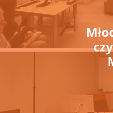
Młod
czy