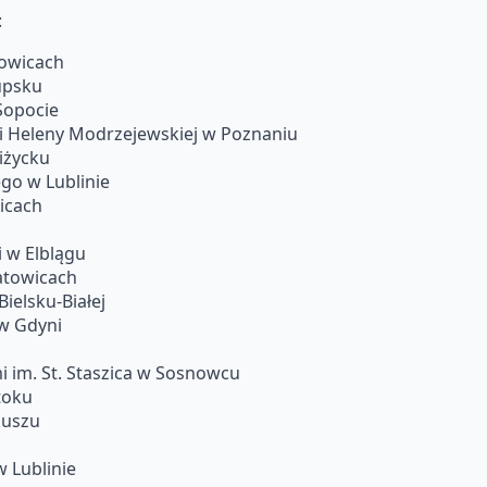
:
towicach
upsku
Sopocie
 i Heleny Modrzejewskiej w Poznaniu
iżycku
go w Lublinie
wicach
 w Elblągu
atowicach
ielsku-Białej
 w Gdyni
 im. St. Staszica w Sosnowcu
toku
kuszu
w Lublinie