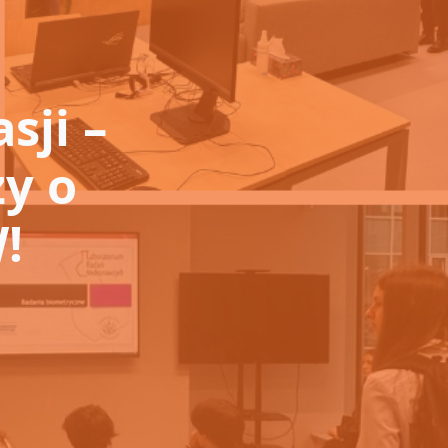
sji –
zy o
!