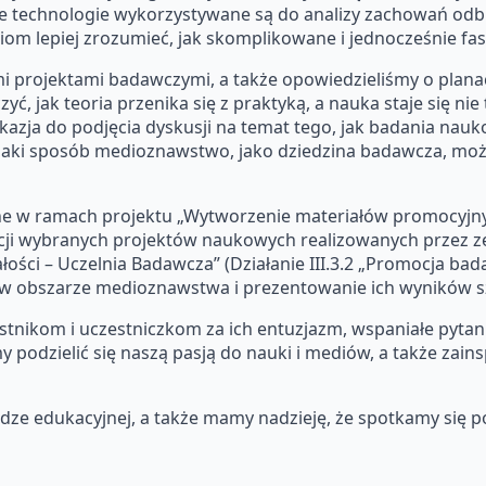
sne technologie wykorzystywane są do analizy zachowań od
om lepiej zrozumieć, jak skomplikowane i jednocześnie fa
mi projektami badawczymi, a także opowiedzieliśmy o planac
 jak teoria przenika się z praktyką, a nauka staje się nie ty
okazja do podjęcia dyskusji na temat tego, jak badania na
w jaki sposób medioznawstwo, jako dziedzina badawcza, mo
wane w ramach projektu „Wytworzenie materiałów promocyjn
cji wybranych projektów naukowych realizowanych przez z
ści – Uczelnia Badawcza” (Działanie III.3.2 „Promocja bad
 obszarze medioznawstwa i prezentowanie ich wyników 
tnikom i uczestniczkom za ich entuzjazm, wspaniałe pytania
y podzielić się naszą pasją do nauki i mediów, a także zai
ze edukacyjnej, a także mamy nadzieję, że spotkamy się 