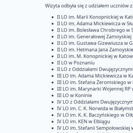
Wizyta odbyła się z udziałem uczniów z
II LO im. Marii Konopnickiej w Ka
II LO im. Adama Mickiewicza w Sł
II LO im. Bolesława Chrobrego w 
II LO im. Generałowej Zamoyskiej
II LO im. Gustawa Gizewiusza w G
II LO im. Hetmana Jana Zamoyskie
II LO im. M. Konopnickiej w Kato
II LO w Poznaniu
II LO z Oddziałami Dwujęzycznymi
III LO im. Adama Mickiewicza w K
III LO im. Stefana Żeromskiego w B
III LO im. Marynarki Wojennej RP
III LO w Koninie
IV LO z Oddziałami Dwujęzycznymi
IV LO im. C. K. Norwida w Białyms
IV LO im. K. K. Baczyńskiego w Ol
IV LO im. KEN w Elblągu
IV LO im. Stefanii Sempołowskiej 