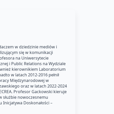
daczem w dziedzinie mediów i
lizującym się w komunikacji
rofesora na Uniwersytecie
ej i Public Relations na Wydziale
t również kierownikiem Laboratorium
dto w latach 2012-2016 pełnił
łpracy Międzynarodowej w
zawskiego oraz w latach 2022-2024
 ECREA. Profesor Gackowski kieruje
w w służbie nowoczesnemu
 Inicjatywa Doskonałości –