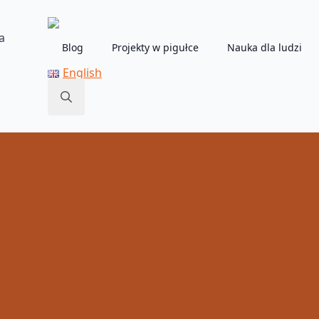
a
Blog
Projekty w pigułce
Nauka dla ludzi
English
Search
for: