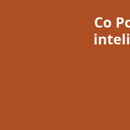
Co Po
inte